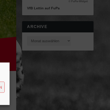
© FuPa-Widget
VfB Lettin auf FuPa
ARCHIVE
N