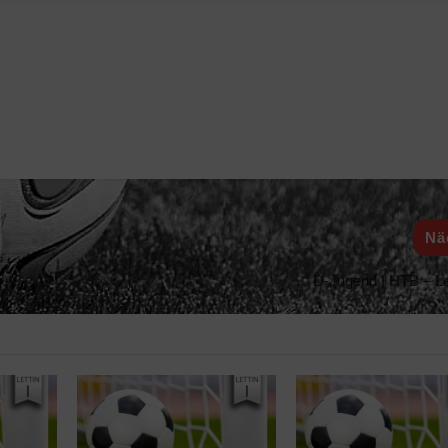
Nä
D-Jugend | HTB – Let