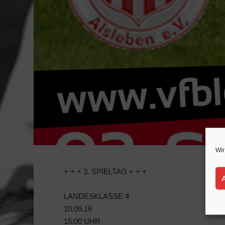
Wir
+ + + 3. SPIELTAG + + +
LANDESKLASSE 4
10.09.16
15:00 UHR