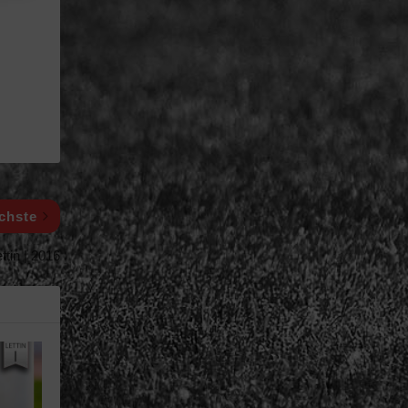
chste
tin | 2016