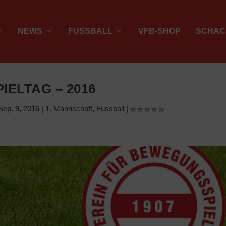
NEWS
FUSSBALL
VFB-SHOP
SCHAC
PIELTAG – 2016
Sep. 9, 2016
|
1. Mannschaft
,
Fussball
|