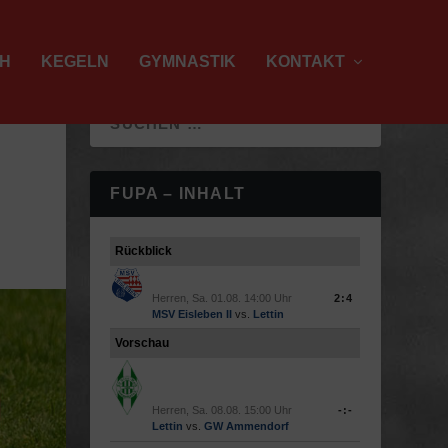
H
KEGELN
GYMNASTIK
KONTAKT
FUPA – INHALT
Rückblick
Herren, Sa. 01.08. 14:00 Uhr
2:4
MSV Eisleben II
vs.
Lettin
Vorschau
Herren, Sa. 08.08. 15:00 Uhr
-:-
Lettin
vs.
GW Ammendorf