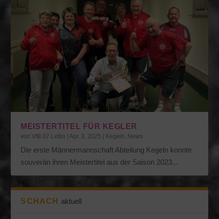
MEISTERTITEL FÜR KEGLER
von
VfB 07 Lettin
|
Apr. 3, 2025
|
Kegeln
,
News
Die erste Männermannschaft Abteilung Kegeln konnte
souverän ihren Meistertitel aus der Saison 2023...
SCHACH
aktuell