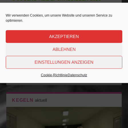
von
VfB 07 Lettin
|
Juli 11, 2025
|
C-Jugend
,
Fussball
,
News
🏆 VfB 07 Lettin (C‑Junioren) gewinnt Heidepokal in
Wir verwenden Cookies, um unsere Website und unseren Service zu
Dölau – souverän & hitzebeständig Spiel...
optimieren.
AKZEPTIEREN
C Jugend Stadtklasse 2025
von
VfB 07 Lettin
|
Juli 11, 2025
|
C-Jugend
,
Fussball
,
ABLEHNEN
News
EINSTELLUNGEN ANZEIGEN
D-Jugend Jahresstatistik
Cookie-Richtlinie
Datenschutz
von
VfB 07 Lettin
|
Juni 19, 2018
|
D-Jugend
,
News
KEGELN
aktuell