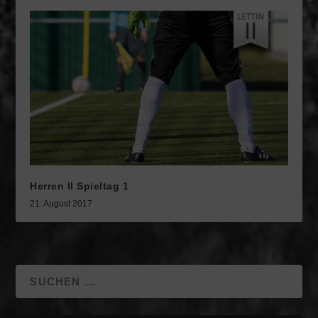
Herren II Spieltag 1
21. August 2017