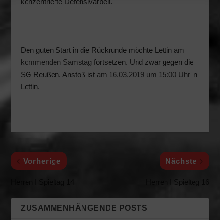
konzentrierte Defensivarbeit.
Den guten Start in die Rückrunde möchte Lettin
am
kommenden Samstag
fortsetzen. Und zwar gegen die
SG Reußen. Anstoß ist
am 16.03.2019 um 15:00 Uhr
in
Lettin.
Vorherige
Nächste
Herren I Spieltag 14
Herren I Spielteg 16
ZUSAMMENHÄNGENDE POSTS