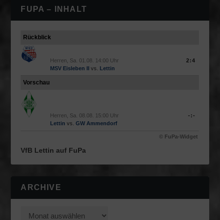
FUPA – INHALT
Rückblick
Herren, Sa. 01.08. 14:00 Uhr
2:4
MSV Eisleben II
vs.
Lettin
Vorschau
Herren, Sa. 08.08. 15:00 Uhr
-:-
Lettin
vs.
GW Ammendorf
© FuPa-Widget
VfB Lettin auf FuPa
ARCHIVE