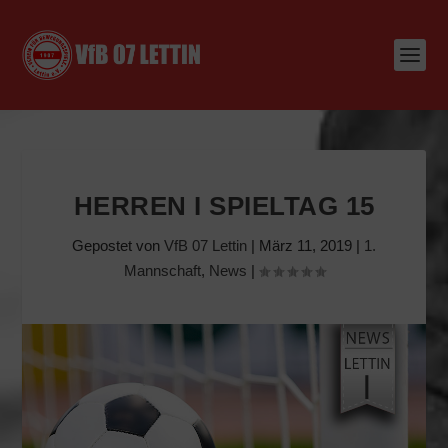
HERREN I SPIELTAG 15
Gepostet von
VfB 07 Lettin
|
März 11, 2019
|
1.
Mannschaft
,
News
|