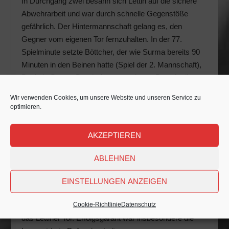
In Durchgang zwei besann sich Lettin auf die sichere
Abwehrarbeit und war durch schnelle Gegenstöße
gefährlich. Der Hintermannschaft gelang es, den
Gegner vom eigenen Tor fernzuhalten. In der 77.
Spielminute setzte Böttcher, der wie Surma bereits 90
Minuten in den Beinen hatte (Spiel der 2. Mannschaft),
Bozic in Szene. Durch den gut getimten Pass in die
Gasse gelangte Bozic in Schussposition und schloss
Wir verwenden Cookies, um unsere Website und unseren Service zu
zielgenau zur 2:0 Führung ab. Der agile Stümer Bozic
optimieren.
hatte dann noch zwei aussichtsreiche Torchancen, um
die Führung der Lettiner auszubauen. Eine weitere
AKZEPTIEREN
nutzte Bozic kurz vor Schluss. Wieder war es die
Koporduktion Böttcher-Bozic, die zum Erfolg führte. Die
ABLEHNEN
Flanke wurde per Brust kontrolliert und dann zum 0:3
veredelt. Die ESG hatte sich ebenfalls einige Chancen
EINSTELLUNGEN ANZEIGEN
erarbeitet. Bis auf einen Schuss, der sich auf die Latte
Cookie-Richtlinie
Datenschutz
senkte, wurde es jedoch selten wirklich gefährlich für
das Lettiner Tor. Erfolgsgarant war insbesondere die