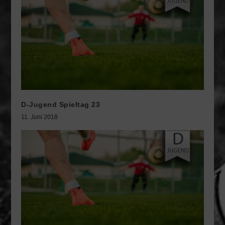
D-Jugend Spieltag 23
11. Juni 2018