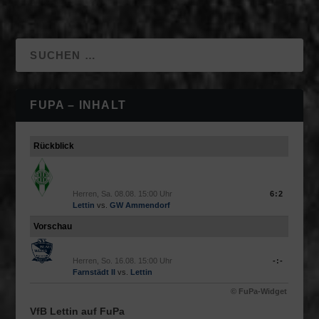
FUPA – INHALT
Rückblick
Herren, Sa. 08.08. 15:00 Uhr
6:2
Lettin
vs.
GW Ammendorf
Vorschau
Herren, So. 16.08. 15:00 Uhr
-:-
Farnstädt II
vs.
Lettin
© FuPa-Widget
VfB Lettin auf FuPa