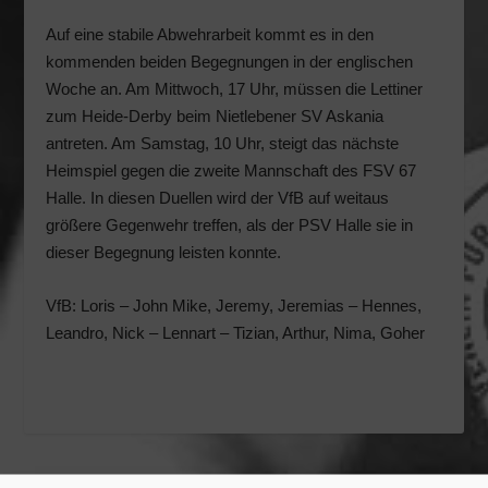
Auf eine stabile Abwehrarbeit kommt es in den
kommenden beiden Begegnungen in der englischen
Woche an. Am Mittwoch, 17 Uhr, müssen die Lettiner
zum Heide-Derby beim Nietlebener SV Askania
antreten. Am Samstag, 10 Uhr, steigt das nächste
Heimspiel gegen die zweite Mannschaft des FSV 67
Halle. In diesen Duellen wird der VfB auf weitaus
größere Gegenwehr treffen, als der PSV Halle sie in
dieser Begegnung leisten konnte.
VfB: Loris – John Mike, Jeremy, Jeremias – Hennes,
Leandro, Nick – Lennart – Tizian, Arthur, Nima, Goher