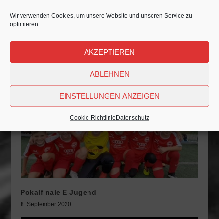
Vorherige
Nächste
Wir verwenden Cookies, um unsere Website und unseren Service zu
optimieren.
Inklusion
Herren I Spieltag 3
ZUSAMMENHÄNGENDE POSTS
AKZEPTIEREN
ABLEHNEN
EINSTELLUNGEN ANZEIGEN
Cookie-Richtlinie
Datenschutz
Pokalfinale E Jugend
8. September 2020